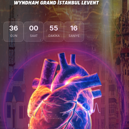
36
00
55
15
GÜN
SAAT
DAKIKA
SANIYE